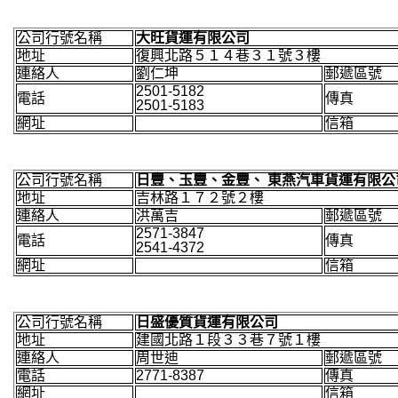
公司行號名稱
大旺貨運有限公司
地址
復興北路５１４巷３１號３樓
連絡人
劉仁坤
郵遞區號
2501-5182
電話
傳真
2501-5183
網址
信箱
公司行號名稱
日豐、玉豐、金豐、 東燕汽車貨運有限公
地址
吉林路１７２號２樓
連絡人
洪萬吉
郵遞區號
2571-3847
電話
傳真
2541-4372
網址
信箱
公司行號名稱
日盛優質貨運有限公司
地址
建國北路１段３３巷７號１樓
連絡人
周世迪
郵遞區號
電話
2771-8387
傳真
網址
信箱