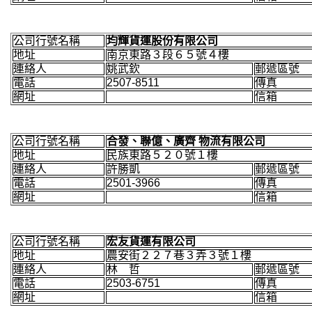
公司行號名稱
均輝貨運股份有限公司
地址
南京東路３段６５號４樓
連絡人
姚武欽
郵遞區號
電話
2507-8511
傳真
網址
信箱
公司行號名稱
合發、聯億、廣齊 物流有限公司
地址
民族東路５２０號１樓
連絡人
許勝凱
郵遞區號
電話
2501-3966
傳真
網址
信箱
公司行號名稱
宏友貨運有限公司
地址
農安街２２７巷３弄３號１樓
連絡人
林 哲
郵遞區號
電話
2503-6751
傳真
網址
信箱