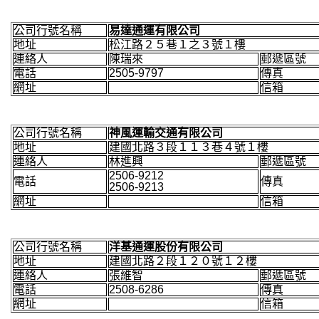
公司行號名稱
易達通運有限公司
地址
松江路２５巷１之３號１樓
連絡人
陳瑞來
郵遞區號
電話
2505-9797
傳真
網址
信箱
公司行號名稱
神風運輸交通有限公司
地址
建國北路３段１１３巷４號１樓
連絡人
林進興
郵遞區號
2506-9212
電話
傳真
2506-9213
網址
信箱
公司行號名稱
洋基通運股份有限公司
地址
建國北路２段１２０號１２樓
連絡人
張維智
郵遞區號
電話
2508-6286
傳真
網址
信箱