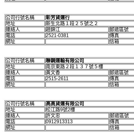
公司行號名稱
彰芳貨運行
地址
新生北路１段２５號之２ 
連絡人
趙錦江
郵遞區號
電話
2521-0381
傳真
網址
信箱
公司行號名稱
聯鋼運輸有限公司
地址
南京東路２段１３７號５樓
連絡人
黃文香
郵遞區號
電話
2515-2611
傳真
網址
信箱
公司行號名稱
高高貨運有限公司
地址
松江路9號2樓
連絡人
許文忠
郵遞區號
電話
0912913313
傳真
網址
信箱