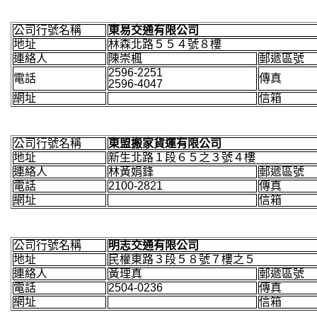
公司行號名稱
東易交通有限公司
地址
林森北路５５４號８樓
連絡人
陳崇楓
郵遞區號
2596-2251
電話
傳真
2596-4047
網址
信箱
公司行號名稱
東盟搬家貨運有限公司
地址
新生北路１段６５之３號４樓
連絡人
林黃娟鋒
郵遞區號
電話
2100-2821
傳真
網址
信箱
公司行號名稱
明志交通有限公司
地址
民權東路３段５８號７樓之５
連絡人
黃理真
郵遞區號
電話
2504-0236
傳真
網址
信箱