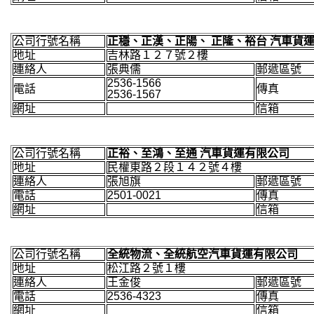
公司行號名稱
正穩、正漢、正陽、 正隆、裕台 汽車貨
地址
吉林路１２７號２樓
連絡人
張典儒
郵遞區號
2536-1566
電話
傳真
2536-1567
網址
信箱
公司行號名稱
正裕、至鴻、至通 汽車貨運有限公司
地址
民權東路２段１４２號４樓
連絡人
張旭旗
郵遞區號
電話
2501-0021
傳真
網址
信箱
公司行號名稱
全統物流、全統航空汽車貨運有限公司
地址
松江路２號１樓
連絡人
王金俊
郵遞區號
電話
2536-4323
傳真
網址
信箱