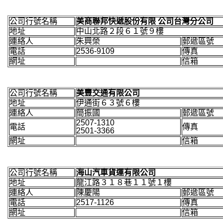
公司行號名稱
美商聯邦快遞股份有限 公司台灣分公司
地址
中山北路２段６１號９樓
連絡人
朱興榮
郵遞區號
電話
2536-9109
傳真
網址
信箱
公司行號名稱
美豐交通有限公司
地址
伊通街６３號６樓
連絡人
簡振國
郵遞區號
2507-1310
電話
傳真
2501-3366
網址
信箱
公司行號名稱
海山汽車貨運有限公司
地址
龍江路３１８巷１１號１樓
連絡人
陳慶陽
郵遞區號
電話
2517-1126
傳真
網址
信箱