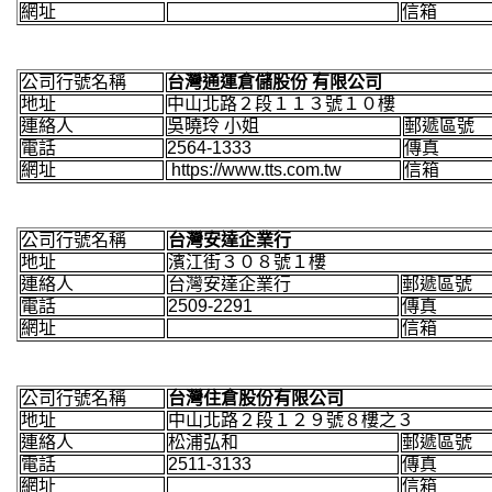
網址
信箱
公司行號名稱
台灣通運倉儲股份 有限公司
地址
中山北路２段１１３號１０樓
連絡人
吳曉玲 小姐
郵遞區號
電話
2564-1333
傳真
網址
https://www.tts.com.tw
信箱
公司行號名稱
台灣安達企業行
地址
濱江街３０８號１樓
連絡人
台灣安達企業行
郵遞區號
電話
2509-2291
傳真
網址
信箱
公司行號名稱
台灣住倉股份有限公司
地址
中山北路２段１２９號８樓之３
連絡人
松浦弘和
郵遞區號
電話
2511-3133
傳真
網址
信箱