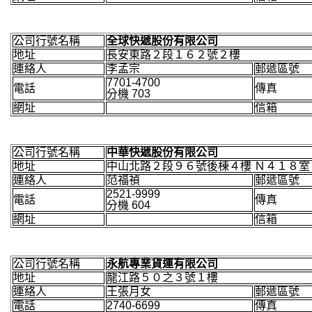
公司行號名稱
全球快遞股份有限公司
地址
長安東路２段１６２號２樓
連絡人
李孟宗
郵遞區號
7701-4700
電話
傳真
分機 703
網址
信箱
公司行號名稱
中華快遞股份有限公司
地址
中山北路２段９６號後棟４樓 Ｎ４１８室（
連絡人
范福禎
郵遞區號
2521-9999
電話
傳真
分機 604
網址
信箱
公司行號名稱
永航專業貨運有限公司
地址
龍江路５０之３號１樓
連絡人
王張月女
郵遞區號
電話
2740-6699
傳真