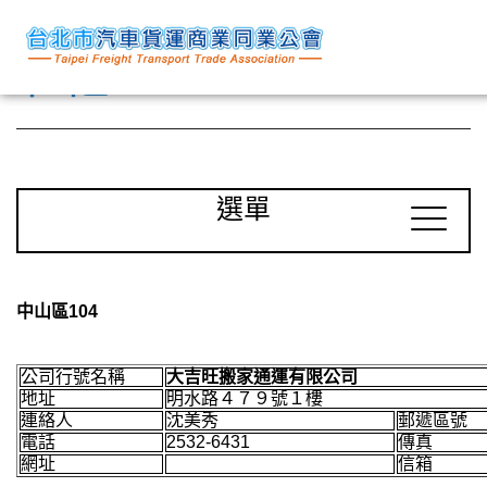
中山區104
選單
中山區104
公司行號名稱
大吉旺搬家通運有限公司
地址
明水路４７９號１樓
連絡人
沈美秀
郵遞區號
電話
2532-6431
傳真
網址
信箱