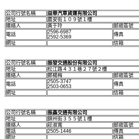
公司行號名稱
益華汽車貨運有限公司
地址
農安街１０９號１樓
連絡人
黃于玲
郵遞區號
2596-6987
電話
傳真
2592-5369
網址
信箱
公司行號名稱
振發交通股份有限公司
地址
松江路４３１巷２７號２樓
連絡人
鄭楊梅
郵遞區號
2505-3747
電話
傳真
2503-0653
網址
信箱
公司行號名稱
振鑫交通有限公司
地址
錦州街３５５號１樓
連絡人
莊淑寬
郵遞區號
電話
2505-1446
傳真
網址
信箱